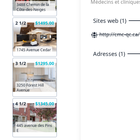
Médecins et clinique
3488 Chemin de la
Côte-des-Neiges
Sites web (1)
2 1/2
$1495.00
http://cmc-qc.ca/
1745 Avenue Cedar
Adresses (1)
3 1/2
$1295.00
3250 Forest Hill
Avenue
4 1/2
$1345.00
445 avenue des Pins
E