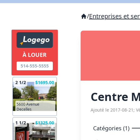
/
Entreprises et ser
À LOUER
514-555-5555
2 1/2
$1695.00
Centre M
5600 Avenue
Decelles
Ajouté le 2017-08-21; Vé
1 1/2
$1325.00
Catégories (1)