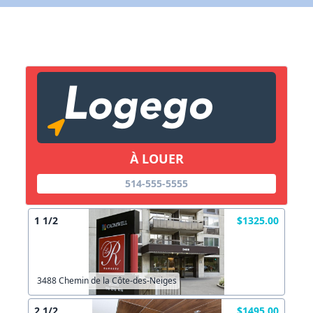
X Fermer
Lien vers inscription (sera inclus dans courriel)
X Fermer
Envoyez
Copier lien
À LOUER
514-555-5555
X Fermer
Envoyez
1 1/2
$1325.00
3488 Chemin de la Côte-des-Neiges
2 1/2
$1495.00