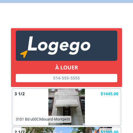
X Fermer
Lien vers inscription (sera inclus dans courriel)
X Fermer
Envoyez
Copier lien
À LOUER
X Fermer
Envoyez
514-555-5555
3 1/2
$1445.00
3101 Bd u00C9douard-Montpetit
2 1/2
$1595.00