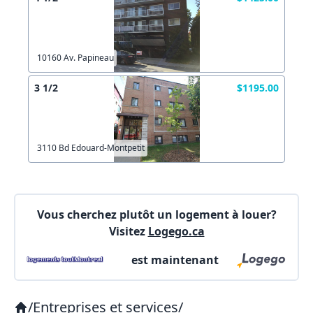
Connectez-vous
Autre
Commentaires:
Commentaires:
Créer un compte
10160 Av. Papineau
3 1/2
$1195.00
X Fermer
Lien vers inscription (sera inclus dans courriel)
3110 Bd Edouard-Montpetit
X Fermer
Envoyez
Copier lien
Vous cherchez plutôt un logement à louer?
Visitez
Logego.ca
X Fermer
Envoyez
est maintenant
/
Entreprises et services
/