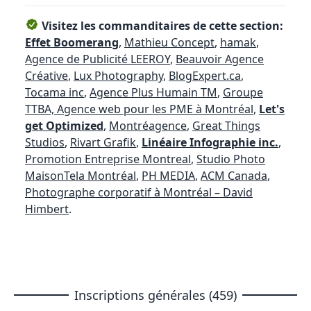
Visitez les commanditaires de cette section:
Effet Boomerang
,
Mathieu Concept
,
hamak
,
Agence de Publicité LEEROY
,
Beauvoir Agence
Créative
,
Lux Photography
,
BlogExpert.ca
,
Tocama inc
,
Agence Plus Humain TM
,
Groupe
TTBA, Agence web pour les PME à Montréal
,
Let's
get Optimized
,
Montréagence
,
Great Things
Studios
,
Rivart Grafik
,
Linéaire Infographie inc.
,
Promotion Entreprise Montreal
,
Studio Photo
MaisonTela Montréal
,
PH MEDIA
,
ACM Canada
,
Photographe corporatif à Montréal – David
Himbert
.
Inscriptions générales (459)