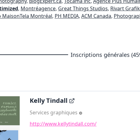
hotography
,
BlogExpert.ca
,
Tocama inc
,
Agence Plus Humai
ptimized
,
Montréagence
,
Great Things Studios
,
Rivart Grafik
o MaisonTela Montréal
,
PH MEDIA
,
ACM Canada
,
Photograph
Inscriptions générales (45
Kelly Tindall
Services graphiques
http://www.kellytindall.com/