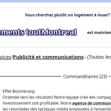
Commentaires:
Commentaires:
Vous cherchez plutôt un logement à louer? 
X Fermer
est mainte
Lien vers inscription (sera inclus dans courriel)
X Fermer
Envoyez
Copier lien
vices
/
Publicité et communications
(Toutes les
X Fermer
Envoyez
Commanditaires (23)
Effet Boomerang
Orientée vers les résultats! Notre équipe crée des campag
investissement soit profitable. Notre
agence de commun
les retombées des tactiques média employées à l'ensemble