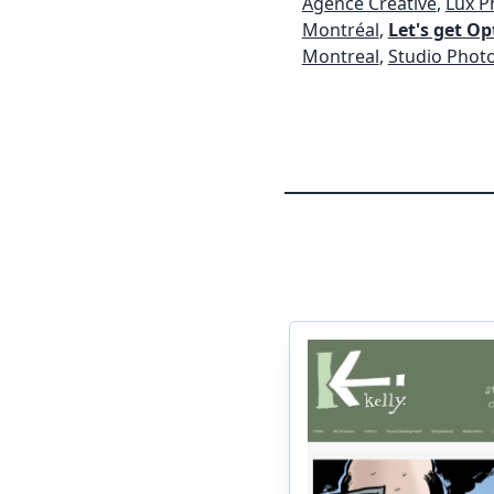
Agence Créative
,
Lux P
Montréal
,
Let's get O
Montreal
,
Studio Phot