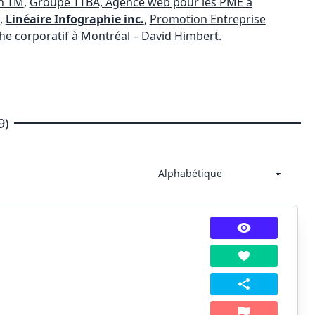
n TM
,
Groupe TTBA, Agence web pour les PME à
,
Linéaire Infographie inc.
,
Promotion Entreprise
e corporatif à Montréal – David Himbert
.
9)