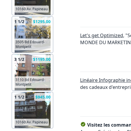
10160 Av. Papineau
1 1/2
$1295.00
Let's get Optimized
, "
MONDE DU MARKETING
3505 Bd Edouard-
Montpetit
3 1/2
$1195.00
Linéaire Infographie in
3110 Bd Edouard-
Montpetit
des cadeaux d'entrepris
1 1/2
$945.00
10160 Av. Papineau
Visitez les command