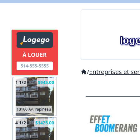
À LOUER
514-555-5555
/
Entreprises et ser
1 1/2
$945.00
10160 Av. Papineau
4 1/2
$1425.00