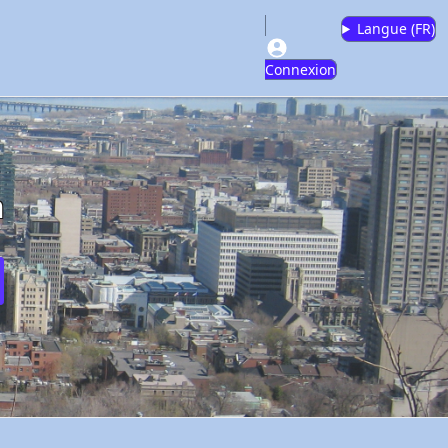
Langue (
FR
)
Connexion
m