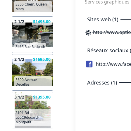
Services graphiques
3355 Chem. Queen
Mary
Sites web (1)
2 1/2
$1495.00
http://www.optio
3465 Rue Redpath
Réseaux sociaux (
2 1/2
$1695.00
http://www.fac
5600 Avenue
Adresses (1)
Decelles
3 1/2
$1395.00
3101 Bd
u00C9douard-
Montpetit