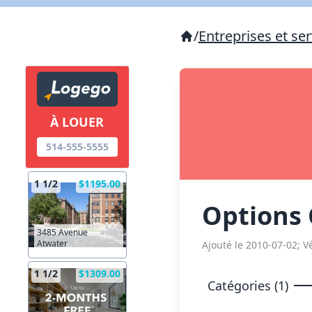
/
Entreprises et ser
À LOUER
514-555-5555
1 1/2
$1195.00
Options C
3485 Avenue
Atwater
Ajouté le 2010-07-02; Vé
1 1/2
$1309.00
Catégories (1)