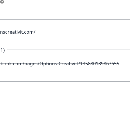
nscreativit.com/
1)
ebook.com/pages/Options-Creativi-t/135880189867655