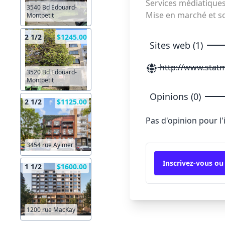
Services médiatique
3540 Bd Edouard-
Mise en marché et 
Montpetit
2 1/2
$1245.00
Sites web (1)
http://www.statm
3520 Bd Edouard-
Montpetit
Opinions (0)
2 1/2
$1125.00
Pas d'opinion pour l
3454 rue Aylmer
Inscrivez-vous ou
1 1/2
$1600.00
1200 rue MacKay