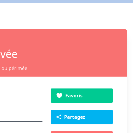
ivée
e ou périmée
Favoris
Partagez