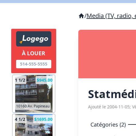
/
Media (TV, radio, 
À LOUER
514-555-5555
1 1/2
$945.00
Statméd
10160 Av. Papineau
Ajouté le 2004-11-05; Vé
4 1/2
$1695.00
Catégories (2)