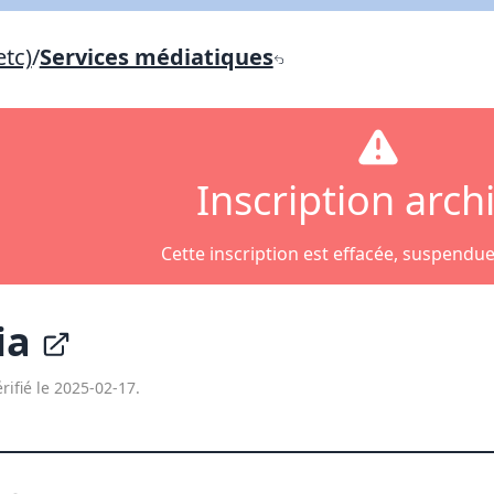
Lien vers inscription (sera inclus dans courriel)
etc)
/
Services médiatiques
X Fermer
Envoyez
Copier lien
X Fermer
Envoyez
Inscription arch
Cette inscription est effacée, suspendu
ia
rifié le 2025-02-17.