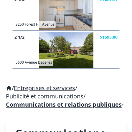
3250 Forest Hill Avenue
2 1/2
$1695.00
5600 Avenue Decelles
/
Entreprises et services
/
Publicité et communications
/
Communications et relations publiques