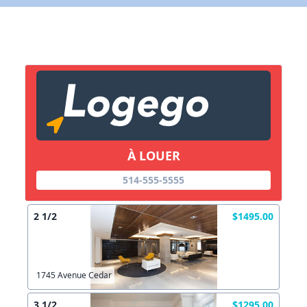
X Fermer
Lien vers inscription (sera inclus dans courriel)
X Fermer
Envoyez
Copier lien
À LOUER
X Fermer
Envoyez
514-555-5555
2 1/2
$1495.00
1745 Avenue Cedar
3 1/2
$1295.00