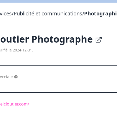
Lien vers inscription (sera inclus dans courriel)
vices
/
Publicité et communications
/
Photographi
X Fermer
Envoyez
Copier lien
loutier Photographe
X Fermer
Envoyez
rifié le 2024-12-31.
rciale
elcloutier.com/