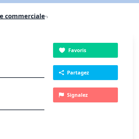
e commerciale
Favoris
Partagez
Signalez