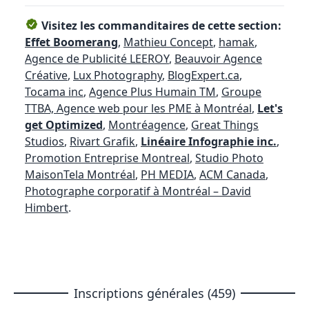
Visitez les commanditaires de cette section:
Effet Boomerang
,
Mathieu Concept
,
hamak
,
Agence de Publicité LEEROY
,
Beauvoir Agence
Créative
,
Lux Photography
,
BlogExpert.ca
,
Tocama inc
,
Agence Plus Humain TM
,
Groupe
TTBA, Agence web pour les PME à Montréal
,
Let's
get Optimized
,
Montréagence
,
Great Things
Studios
,
Rivart Grafik
,
Linéaire Infographie inc.
,
Promotion Entreprise Montreal
,
Studio Photo
MaisonTela Montréal
,
PH MEDIA
,
ACM Canada
,
Photographe corporatif à Montréal – David
Himbert
.
Inscriptions générales (459)