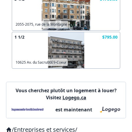
Votre courriel?
Les informations ne sont plus à jour
Connectez-vous
Autre
Créer un compte
Commentaires:
Commentaires:
2055-2075, rue de la Montagne
1 1/2
$795.00
X Fermer
10625 Av. du Sacru00E9-Coeur
Lien vers inscription (sera inclus dans courriel)
X Fermer
Envoyez
Vous cherchez plutôt un logement à louer?
Copier lien
Visitez
Logego.ca
est maintenant
X Fermer
Envoyez
/
Entreprises et services
/