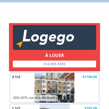
X Fermer
Lien vers inscription (sera inclus dans courriel)
X Fermer
Envoyez
Copier lien
À LOUER
514-555-5555
X Fermer
Envoyez
3 1/2
$1700.00
2055-2075, rue de la Montagne
1 1/2
$795.00