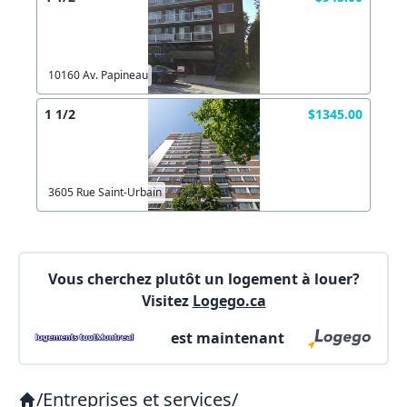
Copier lien
10160 Av. Papineau
X Fermer
Envoyez
1 1/2
$1345.00
3605 Rue Saint-Urbain
Vous cherchez plutôt un logement à louer?
Visitez
Logego.ca
est maintenant
/
Entreprises et services
/