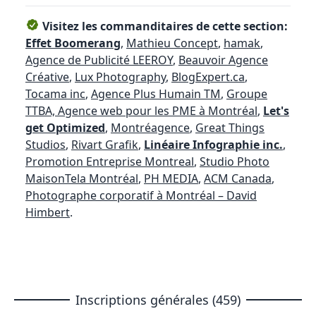
Visitez les commanditaires de cette section:
Effet Boomerang
,
Mathieu Concept
,
hamak
,
Agence de Publicité LEEROY
,
Beauvoir Agence
Créative
,
Lux Photography
,
BlogExpert.ca
,
Tocama inc
,
Agence Plus Humain TM
,
Groupe
TTBA, Agence web pour les PME à Montréal
,
Let's
get Optimized
,
Montréagence
,
Great Things
Studios
,
Rivart Grafik
,
Linéaire Infographie inc.
,
Promotion Entreprise Montreal
,
Studio Photo
MaisonTela Montréal
,
PH MEDIA
,
ACM Canada
,
Photographe corporatif à Montréal – David
Himbert
.
Inscriptions générales (459)