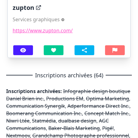
zupton
Services graphiques
https://www.zupton.com/
Inscriptions archivées (64)
Inscriptions archivées:
Infographie design boutique
Daniel Brien inc.
,
Productions EM
,
Optima Marketing
,
Communication Synergik
,
Adperformance Direct Inc.
,
Boomerang Communication Inc.
,
Concept Match Inc.
,
Niwri Ltée
,
Statmédia
,
dualbase design
,
AGC
Communications
,
Baker-Blais Marketing
,
Pigé!
,
Nextmoov
,
Grandchamp Photographe professionnel
,