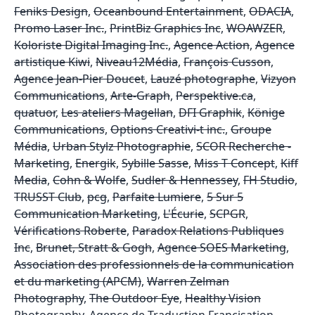
Feniks Design
,
Oceanbound Entertainment
,
ODACIA
,
Promo Laser Inc.
,
PrintBiz Graphics Inc
,
WOAWZER
,
Koloriste Digital Imaging Inc.
,
Agence Action
,
Agence
artistique Kiwi
,
Niveau12Média
,
François Cusson
,
Agence Jean-Pier Doucet
,
Lauzé photographe
,
Vizyon
Communications
,
Arte-Graph
,
Perspektive.ca
,
quatuor
,
Les ateliers Magellan
,
DFI Graphik
,
Könige
Communications
,
Options Creativi-t inc.
,
Groupe
Média
,
Urban Stylz Photographie
,
SCOR Recherche -
Marketing
,
Energik
,
Sybille Sasse
,
Miss T Concept
,
Kiff
Media
,
Cohn & Wolfe
,
Sudler & Hennessey
,
FH Studio
,
TRUSST Club
,
pcg
,
Parfaite Lumiere
,
5 Sur 5
Communication Marketing
,
L'Écurie
,
SCPGR
,
Vérifications Roberte
,
Paradox Relations Publiques
Inc
,
Brunet, Stratt & Gogh
,
Agence SOES Marketing
,
Association des professionnels de la communication
et du marketing (APCM)
,
Warren Zelman
Photography
,
The Outdoor Eye
,
Healthy Vision
Photography
,
Agence de Traduction Francisation