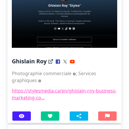
Ghislain Roy
Photographie commerciale
;
Services
graphiques
https://stylesmedia.ca/en/ghislain-roy-business-
marketing-co...