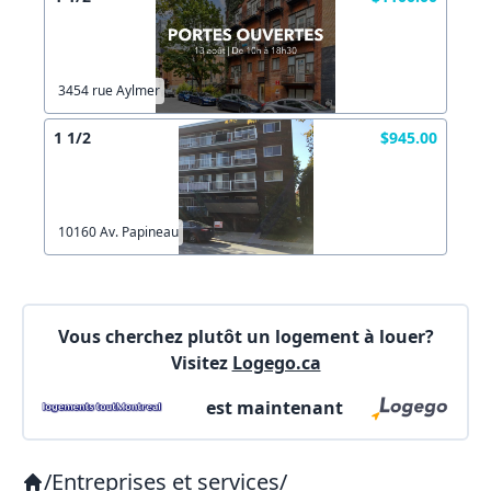
Autre
Créer un compte
Commentaires:
Commentaires:
3454 rue Aylmer
X Fermer
1 1/2
$945.00
Lien vers inscription (sera inclus dans courriel)
10160 Av. Papineau
X Fermer
Envoyez
Copier lien
Vous cherchez plutôt un logement à louer?
Visitez
Logego.ca
X Fermer
Envoyez
est maintenant
/
Entreprises et services
/