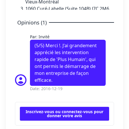
Vieux-Montréal
1060 Curé-Labelle (Suite 104B) J7C 2M6
Blainville
Opinions (1)
Par: Invité
(
5
/5) Merci !. J'ai grandement
apprécié les intervention
rapide de 'Plus Humain', qui
ont permis le démarrage de
mon entreprise de façon
efficace.
Date: 2016-12-19
Inscrivez-vous ou connectez-vous pour
donner votre avis