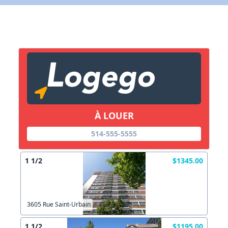
X Fermer
Lien vers inscription (sera inclus dans courriel)
X Fermer
Envoyez
Copier lien
À LOUER
514-555-5555
X Fermer
Envoyez
1 1/2
$1345.00
3605 Rue Saint-Urbain
1 1/2
$1195.00