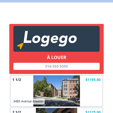
X Fermer
Lien vers inscription (sera inclus dans courriel)
X Fermer
Envoyez
Copier lien
À LOUER
X Fermer
Envoyez
514-555-5555
1 1/2
$1195.00
3485 Avenue Atwater
2 1/2
$1125.00