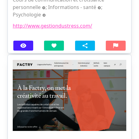
personnelle
;
Informations - santé
;
Psychologie
http://www.gestiondustress.com/