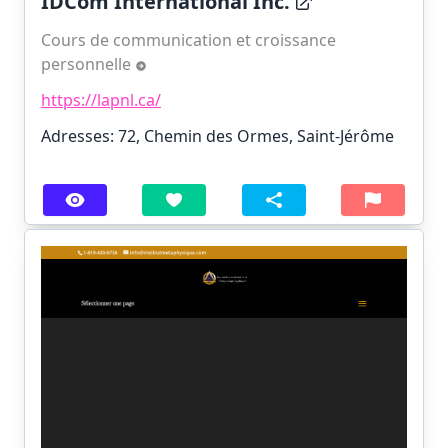
IDCom International Inc.
Cours de communication et croissance
personnelle
https://lapnl.ca/
Adresses: 72, Chemin des Ormes, Saint-Jérôme