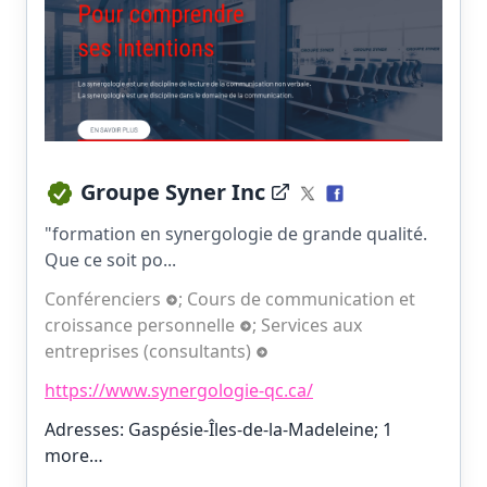
Groupe Syner Inc
"formation en synergologie de grande qualité.
Que ce soit po...
Conférenciers
;
Cours de communication et
croissance personnelle
;
Services aux
entreprises (consultants)
https://www.synergologie-qc.ca/
Adresses: Gaspésie-Îles-de-la-Madeleine;
1
more…