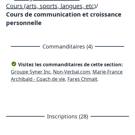
Cours (arts, sports, langues, etc)
/
Cours de communication et croissance
personnelle
Commanditaires (4)
Visitez les commanditaires de cette section:
Groupe Syner Inc
,
Non-Verbal.com
,
Marie-France
Archibald - Coach de vie
,
Fares Chmait
.
Inscriptions (28)