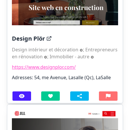
Design Plör
Design intérieur et décoration
;
Entrepreneurs
en rénovation
;
Immobilier - autre
https://www.designplor.com/
Adresses: 54, me Avenue, Lasalle (Qc), LaSalle