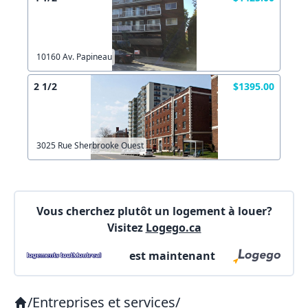
Les informations ne sont plus à jour
Autre
Créer un compte
Commentaires:
Commentaires:
10160 Av. Papineau
X Fermer
2 1/2
$1395.00
Lien vers inscription (sera inclus dans courriel)
3025 Rue Sherbrooke Ouest
X Fermer
Envoyez
Copier lien
Vous cherchez plutôt un logement à louer?
Visitez
Logego.ca
X Fermer
Envoyez
est maintenant
/
Entreprises et services
/