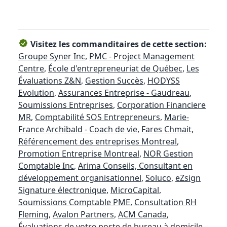
Visitez les commanditaires de cette section:
Groupe Syner Inc
,
PMC - Project Management
Centre
,
École d'entrepreneuriat de Québec
,
Les
Évaluations Z&N
,
Gestion Succès
,
HODYSS
Evolution
,
Assurances Entreprise - Gaudreau
,
Soumissions Entreprises
,
Corporation Financiere
MR
,
Comptabilité SOS Entrepreneurs
,
Marie-
France Archibald - Coach de vie
,
Fares Chmait
,
Référencement des entreprises Montreal
,
Promotion Entreprise Montreal
,
NOR Gestion
Comptable Inc
,
Arima Conseils, Consultant en
développement organisationnel
,
Soluco
,
eZsign
Signature électronique
,
MicroCapital
,
Soumissions Comptable PME
,
Consultation RH
Fleming
,
Avalon Partners
,
ACM Canada
,
Évaluations de votre poste de bureau à domicile -