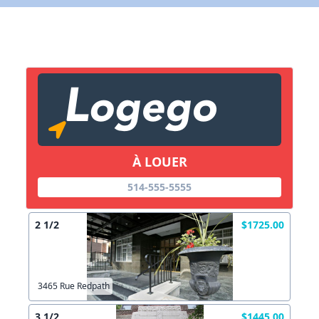
X Fermer
Lien vers inscription (sera inclus dans courriel)
X Fermer
Envoyez
Copier lien
À LOUER
X Fermer
Envoyez
514-555-5555
2 1/2
$1725.00
3465 Rue Redpath
3 1/2
$1445.00