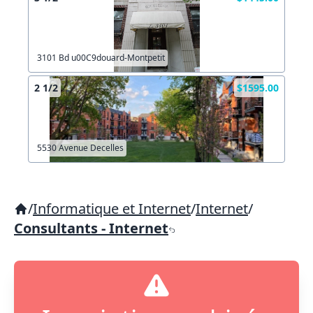
3101 Bd u00C9douard-Montpetit
2 1/2
$1595.00
5530 Avenue Decelles
/
Informatique et Internet
/
Internet
/
Consultants - Internet