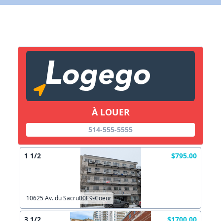
X Fermer
Lien vers inscription (sera inclus dans courriel)
X Fermer
Envoyez
Copier lien
À LOUER
514-555-5555
X Fermer
Envoyez
1 1/2
$795.00
10625 Av. du Sacru00E9-Coeur
3 1/2
$1700.00