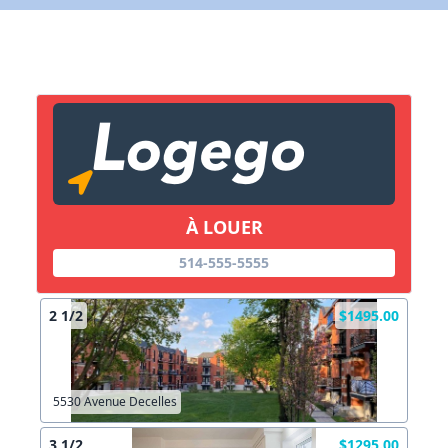
Lien vers inscription (sera inclus dans courriel)
X Fermer
Envoyez
Copier lien
À LOUER
X Fermer
Envoyez
514-555-5555
2 1/2
$1495.00
5530 Avenue Decelles
3 1/2
$1295.00