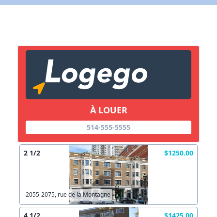
X Fermer
Lien vers inscription (sera inclus dans courriel)
X Fermer
Envoyez
Copier lien
À LOUER
X Fermer
Envoyez
514-555-5555
2 1/2
$1250.00
2055-2075, rue de la Montagne
4 1/2
$1425.00