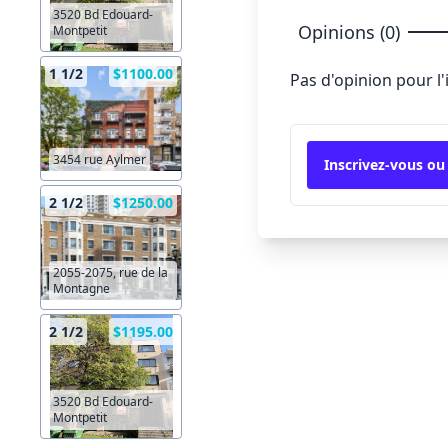
3520 Bd Edouard-
Opinions (0)
Montpetit
1 1/2
$1100.00
Pas d'opinion pour l
3454 rue Aylmer
Inscrivez-vous ou
2 1/2
$1250.00
2055-2075, rue de la
Montagne
2 1/2
$1195.00
3520 Bd Edouard-
Montpetit