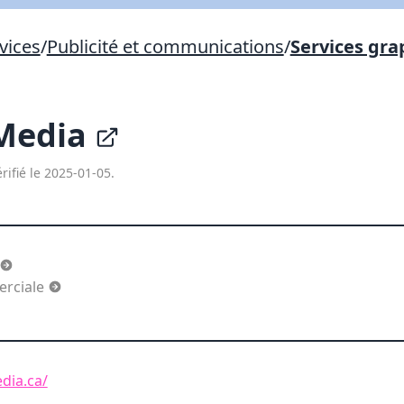
Lien vers inscription (sera inclus dans courriel)
vices
/
Publicité et communications
/
Services gra
X Fermer
Envoyez
Copier lien
 Media
X Fermer
Envoyez
rifié le 2025-01-05.
rciale
edia.ca/