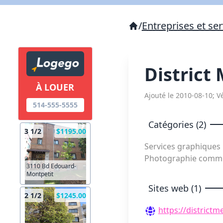
/
Entreprises et ser
District
À LOUER
Ajouté le 2010-08-10; Vé
514-555-5555
Catégories (2)
3 1/2
$1195.00
Services graphiques
Photographie comme
3110 Bd Edouard-
Montpetit
Sites web (1)
2 1/2
$1245.00
https://districtm