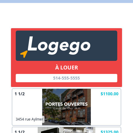
X Fermer
Lien vers inscription (sera inclus dans courriel)
X Fermer
Envoyez
Copier lien
À LOUER
X Fermer
Envoyez
514-555-5555
1 1/2
$1100.00
3454 rue Aylmer
1 1/2
$1325.00