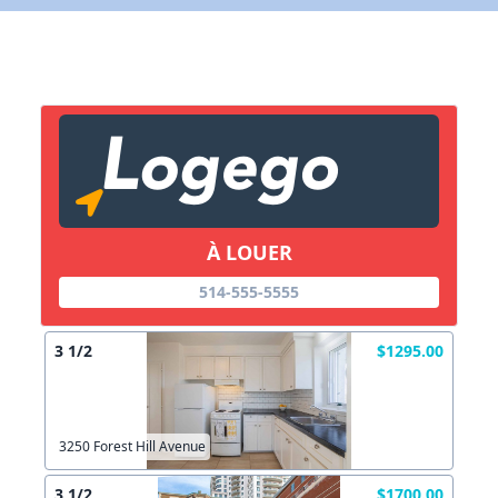
X Fermer
Lien vers inscription (sera inclus dans courriel)
X Fermer
Envoyez
Copier lien
À LOUER
514-555-5555
X Fermer
Envoyez
3 1/2
$1295.00
3250 Forest Hill Avenue
3 1/2
$1700.00