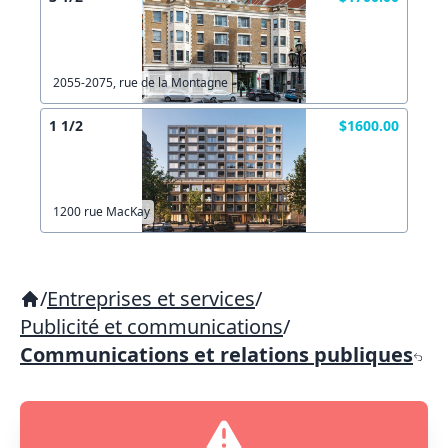
2055-2075, rue de la Montagne
1 1/2
$1600.00
1200 rue MacKay
/
Entreprises et services
/
Publicité et communications
/
Communications et relations publiques