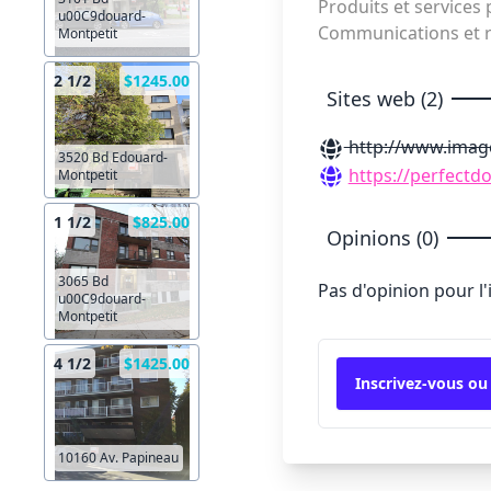
Produits et service
u00C9douard-
Communications et r
Montpetit
2 1/2
$1245.00
Sites web (2)
http://www.imag
3520 Bd Edouard-
https://perfect
Montpetit
1 1/2
$825.00
Opinions (0)
3065 Bd
Pas d'opinion pour l
u00C9douard-
Montpetit
4 1/2
$1425.00
Inscrivez-vous ou
10160 Av. Papineau