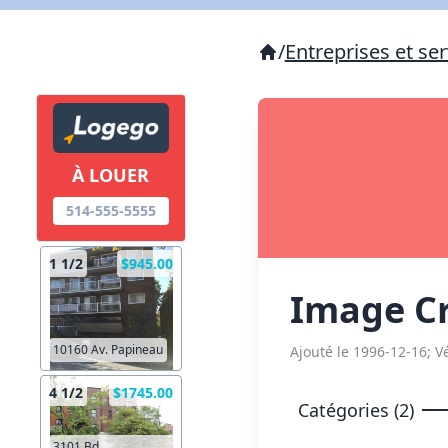
/
Entreprises et ser
À LOUER
514-555-5555
1 1/2
$945.00
Image C
10160 Av. Papineau
Ajouté le 1996-12-16; Vé
4 1/2
$1745.00
Catégories (2)
3101 Bd