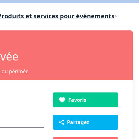
Produits et services pour événements
ivée
e ou périmée
Favoris
Partagez