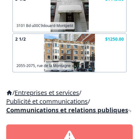
3101 Bd u00C9douard-Montpetit
2 1/2
$1250.00
2055-2075, rue de la Montagne
/
Entreprises et services
/
Publicité et communications
/
Communications et relations publiques