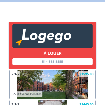
Lien vers inscription (sera inclus dans courriel)
X Fermer
Envoyez
Copier lien
À LOUER
X Fermer
Envoyez
514-555-5555
2 1/2
$1595.00
5530 Avenue Decelles
3 1/2
$1445.00