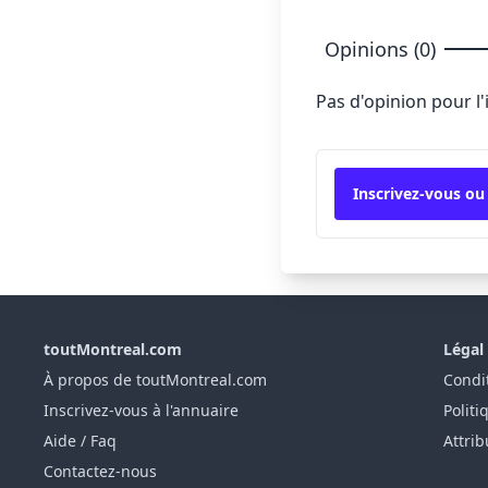
Opinions (0)
Pas d'opinion pour l
Inscrivez-vous ou
toutMontreal.com
Légal
À propos de toutMontreal.com
Condit
Inscrivez-vous à l'annuaire
Politi
Aide / Faq
Attrib
Contactez-nous