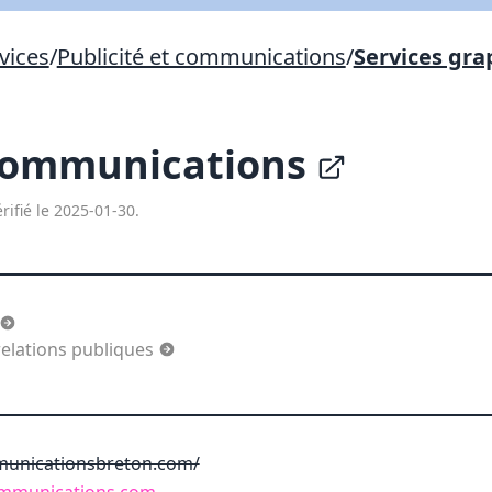
Lien vers inscription (sera inclus dans courriel)
vices
/
Publicité et communications
/
Services gra
X Fermer
Envoyez
Copier lien
Communications
X Fermer
Envoyez
rifié le 2025-01-30.
elations publiques
unicationsbreton.com/
ommunications.com