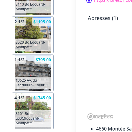
3110 Bd Edouard-
Montpetit
Adresses (1)
2 1/2
$1195.00
3520 Bd Edouard-
Montpetit
1 1/2
$795.00
10625 Av. du
Sacru00E9-Coeur
4 1/2
$1745.00
3101 Bd
u00C9douard-
Montpetit
4660 Montée Sai