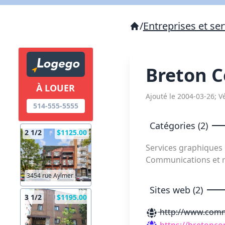
/
Entreprises et ser
Breton 
À LOUER
Ajouté le 2004-03-26; Vé
514-555-5555
Catégories (2)
2 1/2
$1125.00
Services graphiques
Communications et r
3454 rue Aylmer
Sites web (2)
3 1/2
$1195.00
http://www.comm
https://bretonc