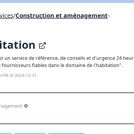
Lien vers inscription (sera inclus dans courriel)
vices
/
Construction et aménagement
X Fermer
Envoyez
Copier lien
itation
X Fermer
Envoyez
t un service de référence, de conseils et d'urgence 24 heure
 fournisseurs fiables dans le domaine de l'habitation".
rifié le 2024-12-31.
énagement