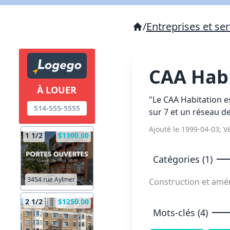
/
Entreprises et ser
CAA Hab
À LOUER
"Le CAA Habitation es
514-555-5555
sur 7 et un réseau de
Ajouté le 1999-04-03; Vé
1 1/2
$1100.00
Catégories (1)
3454 rue Aylmer
Construction et am
2 1/2
$1250.00
Mots-clés (4)