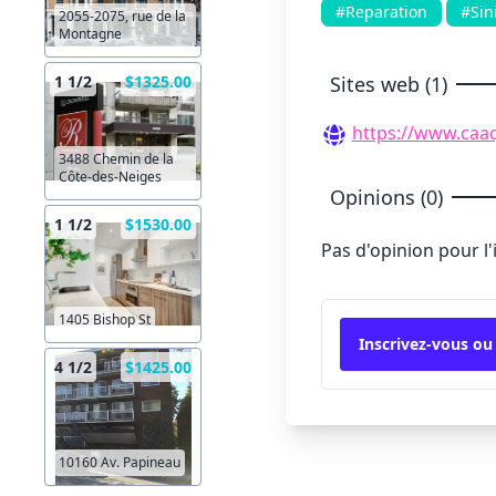
#Reparation
#Sin
2055-2075, rue de la
Montagne
Sites web (1)
1 1/2
$1325.00
https://www.caa
3488 Chemin de la
Côte-des-Neiges
Opinions (0)
1 1/2
$1530.00
Pas d'opinion pour l
1405 Bishop St
Inscrivez-vous ou
4 1/2
$1425.00
10160 Av. Papineau