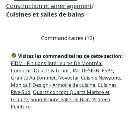
Construction et aménagement
/
Cuisines et salles de bains
Commanditaires (12)
Visitez les commanditaires de cette section:
FIDM - Finitions Intérieures De Montréal
,
Comptoir Quartz & Granit
,
INT DESIGN
,
ESPÉ
,
Granite Au Sommet
,
Novostar
,
Cuisine Newzone
,
Monica F Design - Armoire de cuisine
,
Cuisines
Rive-Sud
,
Quartz concept Quartz Marbre et
Granite
,
Soumissions Salle De Bain
,
Protech
Peinture
.