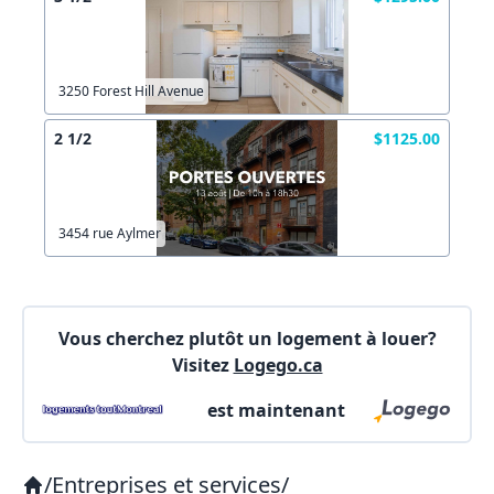
Autre
Créer un compte
Commentaires:
Commentaires:
3250 Forest Hill Avenue
X Fermer
2 1/2
$1125.00
Lien vers inscription (sera inclus dans courriel)
3454 rue Aylmer
X Fermer
Envoyez
Copier lien
Vous cherchez plutôt un logement à louer?
Visitez
Logego.ca
X Fermer
Envoyez
est maintenant
/
Entreprises et services
/