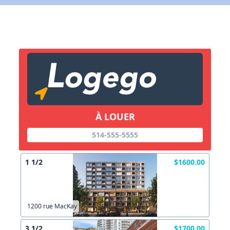
Lien vers inscription (sera inclus dans courriel)
X Fermer
Envoyez
Copier lien
À LOUER
X Fermer
Envoyez
514-555-5555
1 1/2
$1600.00
1200 rue MacKay
3 1/2
$1700.00