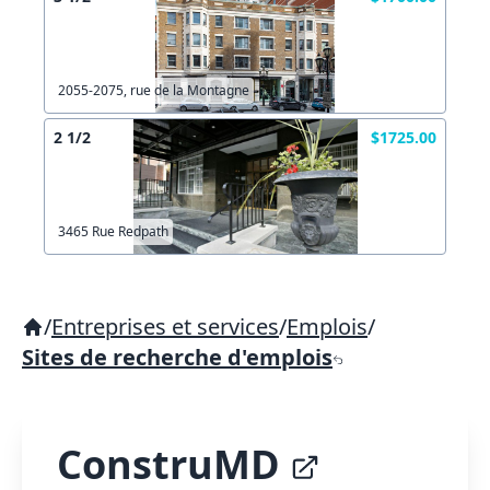
2055-2075, rue de la Montagne
2 1/2
$1725.00
3465 Rue Redpath
/
Entreprises et services
/
Emplois
/
Sites de recherche d'emplois
ConstruMD