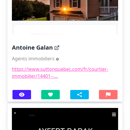
Antoine Galan
Agents immobiliers
https://www.suttonquebec.com/fr/courtier-
immobilier/14401--....