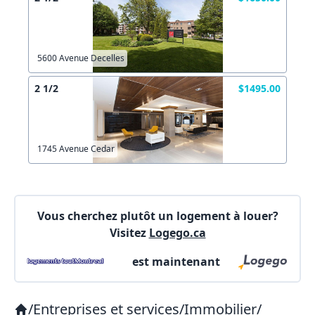
Autre
Créer un compte
Commentaires:
Commentaires:
5600 Avenue Decelles
X Fermer
2 1/2
$1495.00
Lien vers inscription (sera inclus dans courriel)
1745 Avenue Cedar
X Fermer
Envoyez
Copier lien
Vous cherchez plutôt un logement à louer?
Visitez
Logego.ca
X Fermer
Envoyez
est maintenant
/
Entreprises et services
/
Immobilier
/