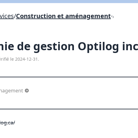
Lien vers inscription (sera inclus dans courriel)
vices
/
Construction et aménagement
X Fermer
Envoyez
Copier lien
e de gestion Optilog in
X Fermer
Envoyez
rifié le 2024-12-31.
énagement
log.ca/