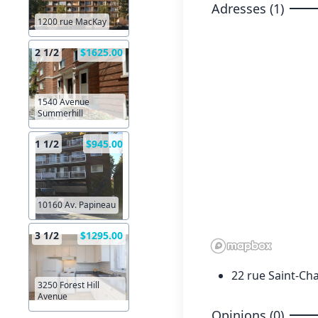
Adresses (1)
1200 rue MacKay
2 1/2
$1625.00
1540 Avenue
Summerhill
1 1/2
$945.00
10160 Av. Papineau
3 1/2
$1295.00
22 rue Saint-Cha
3250 Forest Hill
Avenue
Opinions (0)