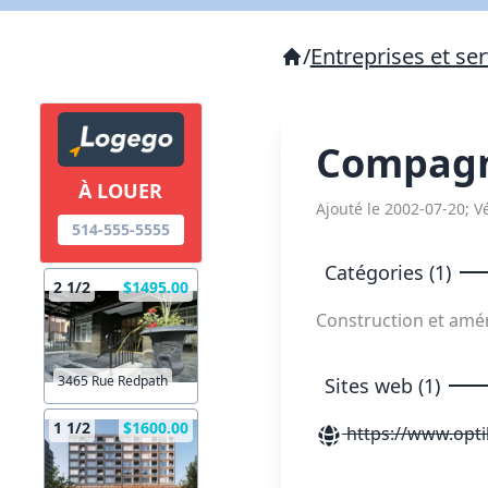
/
Entreprises et ser
Compagni
À LOUER
Ajouté le 2002-07-20; Vé
514-555-5555
Catégories (1)
2 1/2
$1495.00
Construction et am
3465 Rue Redpath
Sites web (1)
1 1/2
$1600.00
https://www.opti