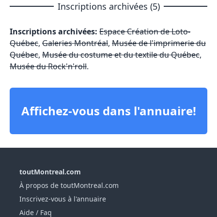
Inscriptions archivées (5)
Inscriptions archivées:
Espace Création de Loto-
Québec
,
Galeries Montréal
,
Musée de l'imprimerie du
Québec
,
Musée du costume et du textile du Québec
,
Musée du Rock'n'roll
.
Affichez-vous dans l'annuaire!
toutMontreal.com
À propos de toutMontreal.com
Inscrivez-vous à l'annuaire
Aide / Faq