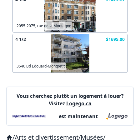
Lien vers inscription (sera inclus dans courriel)
X Fermer
Envoyez
2055-2075, rue de la Montagne
Copier lien
4 1/2
$1695.00
X Fermer
Envoyez
3540 Bd Edouard-Montpetit
Vous cherchez plutôt un logement à louer?
Visitez
Logego.ca
est maintenant
/
Arts et divertissement
/
Musées
/