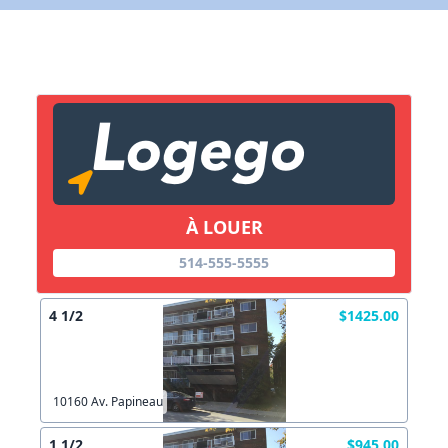
X Fermer
Lien vers inscription (sera inclus dans courriel)
X Fermer
Envoyez
Copier lien
À LOUER
514-555-5555
X Fermer
Envoyez
4 1/2
$1425.00
10160 Av. Papineau
1 1/2
$945.00