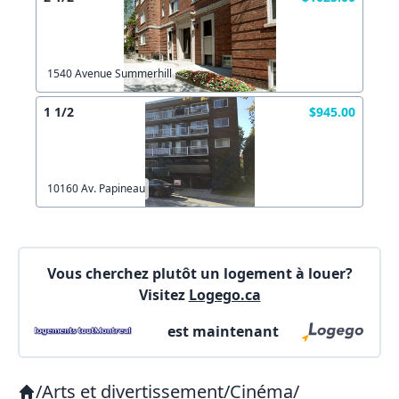
Lien vers inscription (sera inclus dans courriel)
X Fermer
Envoyez
1540 Avenue Summerhill
Copier lien
1 1/2
$945.00
X Fermer
Envoyez
10160 Av. Papineau
Vous cherchez plutôt un logement à louer?
Visitez
Logego.ca
est maintenant
/
Arts et divertissement
/
Cinéma
/