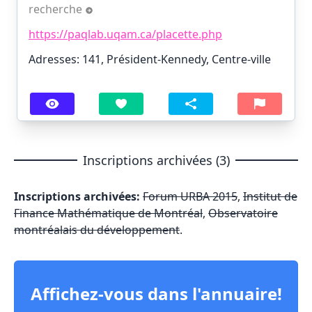
recherche
https://paqlab.uqam.ca/placette.php
Adresses: 141, Président-Kennedy, Centre-ville
Inscriptions archivées (3)
Inscriptions archivées:
Forum URBA 2015
,
Institut de
Finance Mathématique de Montréal
,
Observatoire
montréalais du développement
.
Affichez-vous dans l'annuaire!