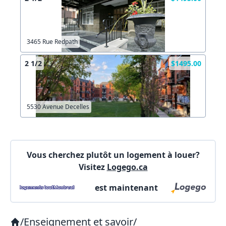
Copier lien
3465 Rue Redpath
X Fermer
Envoyez
2 1/2
$1495.00
5530 Avenue Decelles
Vous cherchez plutôt un logement à louer?
Visitez
Logego.ca
est maintenant
/
Enseignement et savoir
/