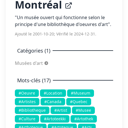
Montréal
"Un musée ouvert qui fonctionne selon le
principe d'une bibliothèque d'oeuvres d'art".
Ajouté le 2001-10-20; Vérifié le 2024-12-31.
Catégories (1)
Musées d'art
Mots-clés (17)
#Oeuvre
#Location
#Museum
#Artistes
#Canada
#Quebec
#Bibliotheque
#Artist
#Musee
#Culture
#Artoteekki
#Artothek
#Arthoteque
#Artoteque
#Arts