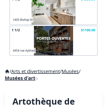
1405 Bishop St
1 1/2
$1100.00
3454 rue Aylmer
/
Arts et divertissement
/
Musées
/
Musées d'art
Artothèque de