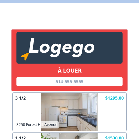
X Fermer
Lien vers inscription (sera inclus dans courriel)
X Fermer
Envoyez
Copier lien
À LOUER
514-555-5555
X Fermer
Envoyez
3 1/2
$1295.00
3250 Forest Hill Avenue
1 1/2
$1530.00