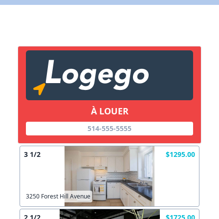
X Fermer
Lien vers inscription (sera inclus dans courriel)
X Fermer
Envoyez
Copier lien
À LOUER
514-555-5555
X Fermer
Envoyez
3 1/2
$1295.00
3250 Forest Hill Avenue
2 1/2
$1725.00