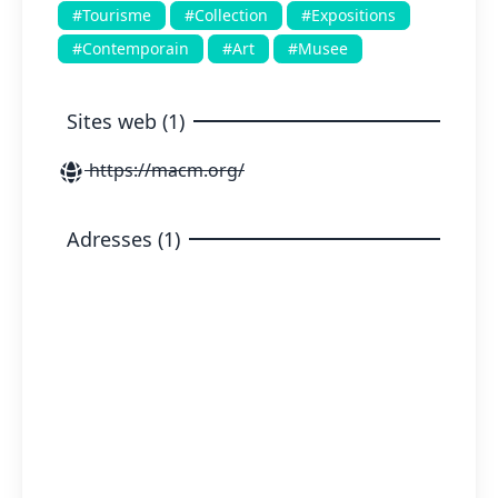
#Tourisme
#Collection
#Expositions
#Contemporain
#Art
#Musee
Sites web (1)
https://macm.org/
Adresses (1)