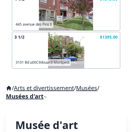
445 avenue des Pins E
3 1/2
$1395.00
3101 Bd u00C9douard-Montpetit
/
Arts et divertissement
/
Musées
/
Musées d'art
Musée d'art