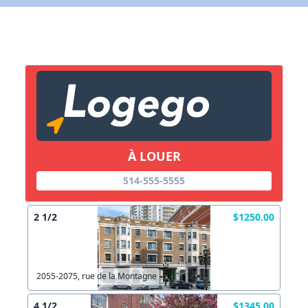
X Fermer
Lien vers inscription (sera inclus dans courriel)
X Fermer
Envoyez
Copier lien
À LOUER
514-555-5555
X Fermer
Envoyez
2 1/2
$1250.00
2055-2075, rue de la Montagne
4 1/2
$1345.00