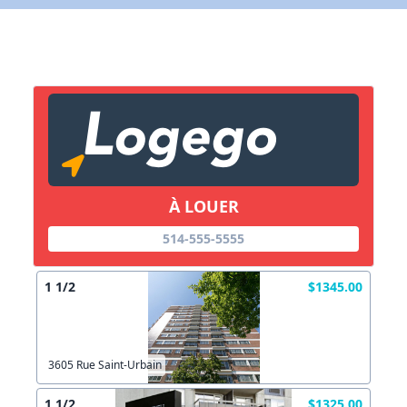
X Fermer
Lien vers inscription (sera inclus dans courriel)
X Fermer
Envoyez
Copier lien
À LOUER
514-555-5555
X Fermer
Envoyez
1 1/2
$1345.00
3605 Rue Saint-Urbain
1 1/2
$1325.00