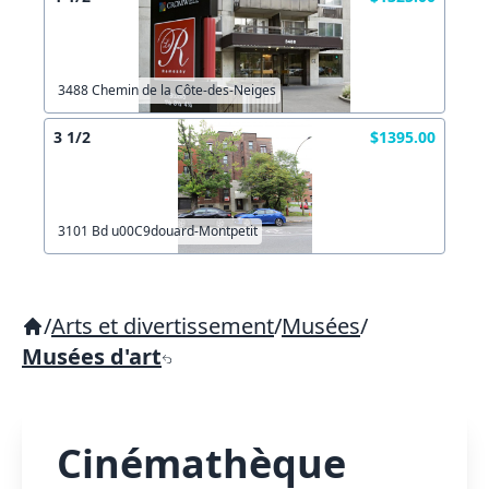
3488 Chemin de la Côte-des-Neiges
3 1/2
$1395.00
3101 Bd u00C9douard-Montpetit
/
Arts et divertissement
/
Musées
/
Musées d'art
Cinémathèque