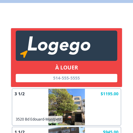
X Fermer
Lien vers inscription (sera inclus dans courriel)
X Fermer
Envoyez
Copier lien
À LOUER
X Fermer
Envoyez
514-555-5555
3 1/2
$1195.00
3520 Bd Edouard-Montpetit
1 1/2
$945.00