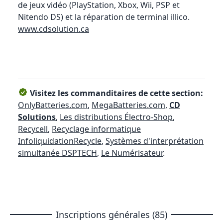
de jeux vidéo (PlayStation, Xbox, Wii, PSP et
Nitendo DS) et la réparation de terminal illico.
www.cdsolution.ca
Visitez les commanditaires de cette section:
OnlyBatteries.com
,
MegaBatteries.com
,
CD
Solutions
,
Les distributions Électro-Shop
,
Recycell
,
Recyclage informatique
InfoliquidationRecycle
,
Systèmes d'interprétation
simultanée DSPTECH
,
Le Numérisateur
.
Inscriptions générales (85)