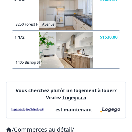
Les informations ne sont plus à jour
Autre
Créer un compte
Commentaires:
Commentaires:
3250 Forest Hill Avenue
X Fermer
1 1/2
$1530.00
Lien vers inscription (sera inclus dans courriel)
1405 Bishop St
X Fermer
Envoyez
Copier lien
Vous cherchez plutôt un logement à louer?
Visitez
Logego.ca
X Fermer
Envoyez
est maintenant
/
Commerces au détail
/