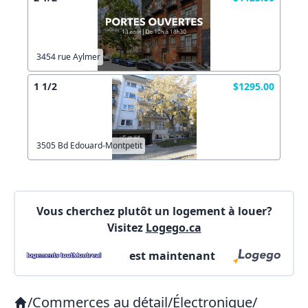
3454 rue Aylmer
1 1/2
$1295.00
3505 Bd Edouard-Montpetit
Vous cherchez plutôt un logement à louer?
Visitez
Logego.ca
est maintenant
/
Commerces au détail
/
Électronique
/