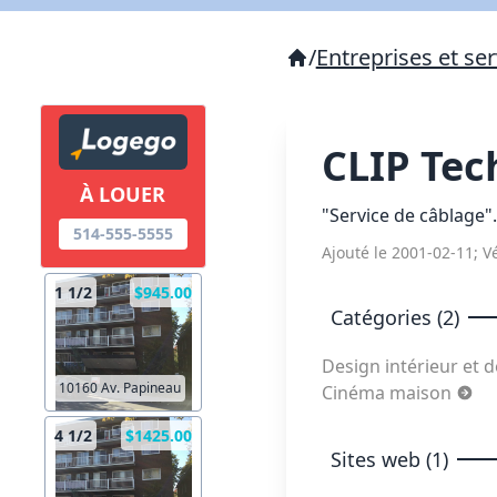
/
Entreprises et ser
CLIP Tec
À LOUER
"Service de câblage".
514-555-5555
Ajouté le 2001-02-11; Vé
1 1/2
$945.00
Catégories (2)
Design intérieur et 
10160 Av. Papineau
Cinéma maison
4 1/2
$1425.00
Sites web (1)