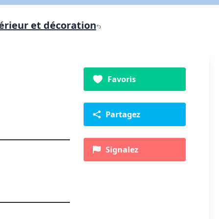
érieur et décoration
Favoris
Partagez
Signalez