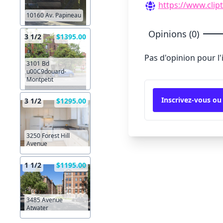
https://www.clip
10160 Av. Papineau
Opinions (0)
3 1/2
$1395.00
Pas d'opinion pour l
3101 Bd
u00C9douard-
Montpetit
Inscrivez-vous ou
3 1/2
$1295.00
3250 Forest Hill
Avenue
1 1/2
$1195.00
3485 Avenue
Atwater