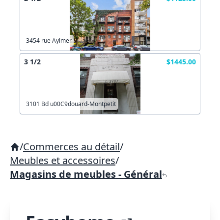
3454 rue Aylmer
3 1/2
$1445.00
3101 Bd u00C9douard-Montpetit
/
Commerces au détail
/
Meubles et accessoires
/
Magasins de meubles - Général