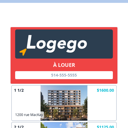
X Fermer
Lien vers inscription (sera inclus dans courriel)
X Fermer
Envoyez
Copier lien
À LOUER
514-555-5555
X Fermer
Envoyez
1 1/2
$1600.00
1200 rue MacKay
2 1/2
$1125.00