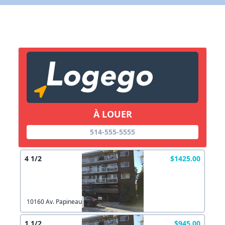
X Fermer
Lien vers inscription (sera inclus dans courriel)
X Fermer
Envoyez
Copier lien
À LOUER
X Fermer
Envoyez
514-555-5555
4 1/2
$1425.00
10160 Av. Papineau
1 1/2
$945.00