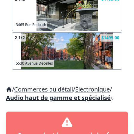
3465 Rue Redpath
2 1/2
$1495.00
5530 Avenue Decelles
/
Commerces au détail
/
Électronique
/
Audio haut de gamme et spécialisé