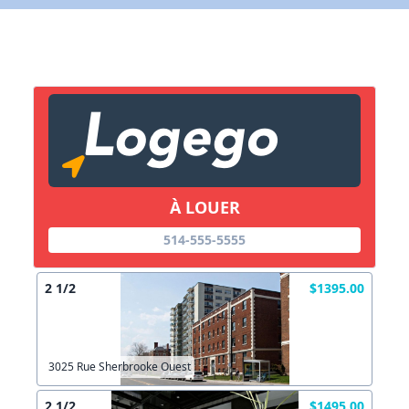
X Fermer
Lien vers inscription (sera inclus dans courriel)
X Fermer
Envoyez
Copier lien
À LOUER
X Fermer
Envoyez
514-555-5555
2 1/2
$1395.00
3025 Rue Sherbrooke Ouest
2 1/2
$1495.00