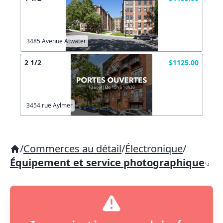
3485 Avenue Atwater
2 1/2
$1125.00
3454 rue Aylmer
/
Commerces au détail
/
Électronique
/
Équipement et service photographique