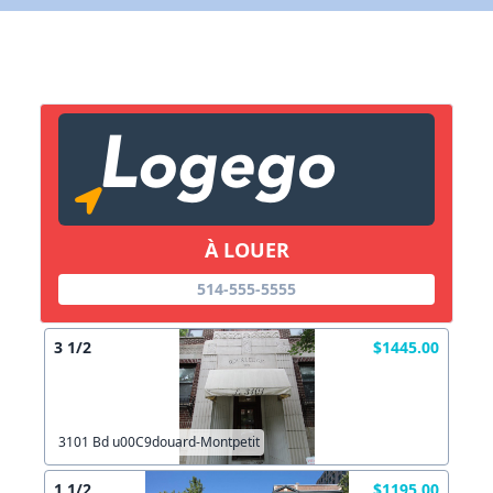
X Fermer
Lien vers inscription (sera inclus dans courriel)
X Fermer
Envoyez
Copier lien
À LOUER
514-555-5555
X Fermer
Envoyez
3 1/2
$1445.00
3101 Bd u00C9douard-Montpetit
1 1/2
$1195.00